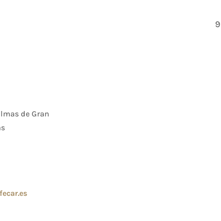
9
Palmas de Gran
as
fecar.es